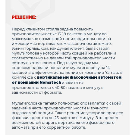
РЕШЕНИЕ:
Перед клиентом стояла задача повысить
производительность с 15-18 пакетов в минуту до
максимально возможной производительности на
имеющимся вертикальном фасовочном автомате.
Узким горлышком, как думал клиент, была старая
мультиголова у которой часть ковшей не работали и
соответственно не давали той производительности
которую хотел клиент. Под такую задачу мы
порекомендовали поставить мультиголовку на 14
ковшей в рифленом исполнении от компании Yamato в
комплексе с
вертикальным фасовочным автоматом
и выйти на
от компании Nomatech
производительность 40-50 пакетов в минуту в
зависимости от формата.
Мультиголовка Yamato полностью справляется с своей
задачей в части производительности и точности
выдаваемой порции. Такое решение ускорило процесс
фасовки креветок до 25 пакетов в минуту. Это предел
возможностей старого вертикального фасовочного
автомата при его корректной работе.