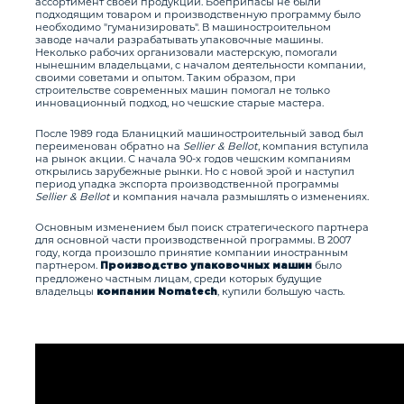
ассортимент своей продукции. Боеприпасы не были
подходящим товаром и производственную программу было
необходимо "гуманизировать". В машиностроительном
заводе начали разрабатывать упаковочные машины.
Неколько рабочих организовали мастерскую, помогали
нынешним владельцами, с началом деятельности компании,
своими советами и опытом. Таким образом, при
строительстве современных машин помогал не только
инновационный подход, но чешские старые мастера.
После 1989 года Бланицкий машиностроительный завод был
переименован обратно на
Sellier & Bellot
, компания вступила
на рынок акции. С начала 90-х годов чешским компаниям
открылись зарубежные рынки. Но с новой эрой и наступил
период упадка экспорта производственной программы
Sellier & Bellot
и компания начала размышлять о изменениях.
Основным изменением был поиск стратегического партнера
для основной части производственной программы. В 2007
году, когда произошло принятие компании иностранным
партнером.
было
Производство упаковочных машин
предложено частным лицам, среди которых будущие
владельцы
, купили большую часть.
компании Nomatech