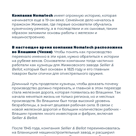
имеет огромную историю, которая
Компания Nomatech
начинается еще в 19-ом веке. Семейное дело началось в
пражском Жижкове, где первые основатели обучались
кузнечному ремеслу, а в последствии и их сыновья, таким
образом заложили основы работы с железом и
машиностроению.
В настоящее время компания Nomatech расположена
. Чтобы понять как производство
во Влашими (Чехия)
переехало именно в эти края, нужно обратиться к истории
на рубеже веков. Основатели компании тогда частично
работали как кузнецы для Жижковского завода
Sellier &
Bellot
, который был основан в 1825 году и его главным
товаром были спички для огнестрельного оружия.
Длинный путь проделали кузнецы, чтобы доказать почему
производство должно переехать, и главной в этом переезде
стала железная дорога, которая появилась во Влашими. Так
начала меняться жизнь не только региона, но и местных
производств. Во Влашими был тогда высокий уровень
безработицы, а значит дешевая рабочая сила. В связи с
новой железной дорогой и большим количеством рабочих -
Влашим привлек много инвесторов и фабрик, включая
Sellier & Bellot
.
После 1945 года, компания
Sellier & Bellot
переименовалась
на Бланицкий машиностроительный завод, и расширил