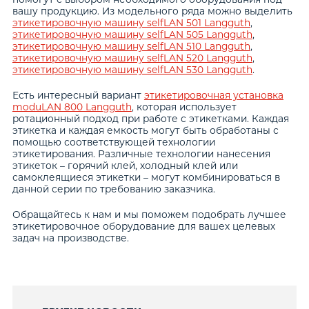
вашу продукцию. Из модельного ряда можно выделить
этикетировочную машину selfLAN 501 Langguth
,
этикетировочную машину selfLAN 505 Langguth
,
этикетировочную машину selfLAN 510 Langguth
,
этикетировочную машину selfLAN 520 Langguth
,
этикетировочную машину selfLAN 530 Langguth
.
Есть интересный вариант
этикетировочная установка
moduLAN 800 Langguth
, которая использует
ротационный подход при работе с этикетками. Каждая
этикетка и каждая емкость могут быть обработаны с
помощью соответствующей технологии
этикетирования. Различные технологии нанесения
этикеток – горячий клей, холодный клей или
самоклеящиеся этикетки – могут комбинироваться в
данной серии по требованию заказчика.
Обращайтесь к нам и мы поможем подобрать лучшее
этикетировочное оборудование для вашех целевых
задач на производстве.