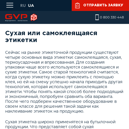
Skip to main content
ОТПРАВИТЬ ЗАЯВКУ
0 800 330 448
Сухая или самоклеящаяся
этикетки
Сейчас на рынке этикеточной продукции существуют
четыре основных вида этикетки: самоклеящаяся, сухая,
термоусадочная и впресованная. Для создания
упаковки чаще всего используются самоклеящиеся и
сухие этикетки. Самое старой технологией считается,
когда сухую этикетку можно приклеить с помощью
клея, но ей на смену успешно начала приходить другая
технология, которая использует самоклеящаяся
этикети. Чтобы понять какой способ более подходящий
и экономичный, попробуем сравнить оба варианта.
После чего подберем качественное оборудование в
своем классе для решения такой задачи как
наклеивание этикеток на продукцию.
Сухая этикетка широко применятеся на бутылочной
продукции. Что представляет собой сухая