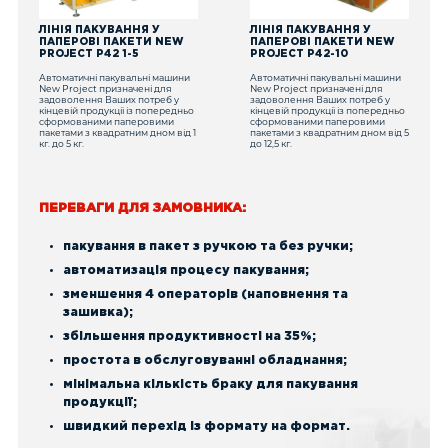
ЛІНІЯ ПАКУВАННЯ У
ЛІНІЯ ПАКУВАННЯ У
ПАПЕРОВІ ПАКЕТИ NEW
ПАПЕРОВІ ПАКЕТИ NEW
PROJECT Р42 1-5
PROJECT Р42-10
Автоматичні пакувальні машини
Автоматичні пакувальні машини
New Project призначені для
New Project призначені для
задоволення Ваших потреб у
задоволення Ваших потреб у
кінцевій продукції із попередньо
кінцевій продукції із попередньо
сформованими паперовими
сформованими паперовими
пакетами з квадратним дном від 1
пакетами з квадратним дном від 5
кг. до 5 кг.
до 12,5 кг.
ПЕРЕВАГИ ДЛЯ ЗАМОВНИКА:
пакування в пакет з ручкою та без ручки;
автоматизація процесу пакування;
зменшення 4 операторів (наповнення та
зашивка);
збільшення продуктивності на 35%;
простота в обслуговуванні обладнання;
мінімальна кількість браку для пакування
продукції;
швидкий перехід із формату на формат.