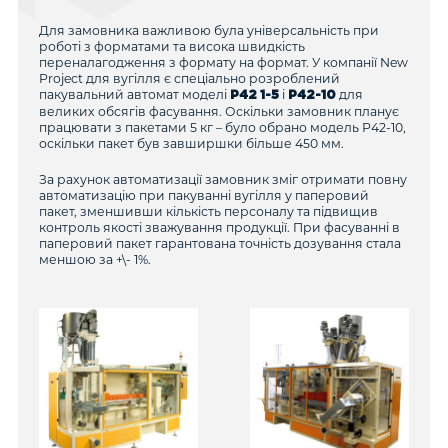
Для замовника важливою була універсальність при
роботі з форматами та висока швидкість
переналагодження з формату на формат. У компанії New
Project для вугілля є спеціально розроблений
пакувальний автомат моделі
і
для
P42 1-5
P42-10
великих обсягів фасування. Оскільки замовник планує
працювати з пакетами 5 кг – було обрано модель Р42-10,
оскільки пакет був завширшки більше 450 мм.
За рахунок автоматизації замовник зміг отримати повну
автоматизацію при пакуванні вугілля у паперовий
пакет, зменшивши кількість персоналу та підвищив
контроль якості зважування продукції. При фасуванні в
паперовий пакет гарантована точність дозування стала
меншою за +\- 1%.