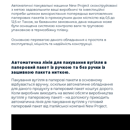
Автоматичні пакувальні машини New Project сконструйовані
з метою задовольнити ваші виробничі та інвестиційні
потреби шляхом використання попередньо виготовлених
паперових пакетів із прямокутним дном місткістю від 0,5 до
12,5 кг. Також, за бажанням замовника, дана машина може
бути оснащена системою контролю ваги та груповою
упаковкою в термозбіжну плівку.
Основною перевагою даного обладнання є простота в
експлуатації, міцність та надійність конструкції.
Автоматична лінія для пакування вугілля в
паперовий пакет із ручкою та без ручки із
зашивкою пакета ниткою.
Пакування вугілля в паперові пакети в основному
відбувається вручну, оскільки автоматичне обладнання
для даного продукту в паперовий пакет коштує дорого.
Коли виробник виходить на великі обсяги виробництва
вугілля у паперовому пакеті – на допомогу приходить
автоматична лінія для пакування вугілля у готовий
паперовий пакет від італійської компанії New Project.