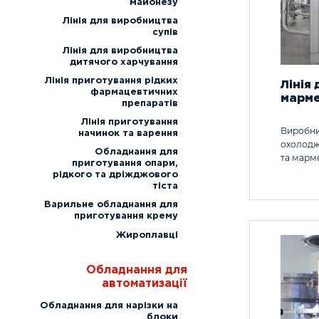
майонезу
Лінія для виробництва
супів
Лінія для виробництва
дитячого харчування
Лінія приготування рідких
Лінія
фармацевтичних
марм
препаратів
Лінія приготування
Виробнич
начинок та варення
охолодж
Обладнання для
та марм
приготування опари,
рідкого та дріжджового
тіста
Варильне обладнання для
приготування крему
Жироплавці
Обладнання для
автоматизації
Обладнання для нарізки на
блоки