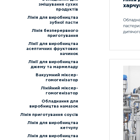
змішування сухих
харчу
продуктів
Лінія для виробництва
Обладна
зубної пасти
пастери
Лінія безперервного
дитячог
приготування
Лінії для виробництва
асептичних фруктових
начинок
Лінії для виробництва
джему та мармеладу
Вакуумний міксер-
гомогенізатор
Лінійний міксер-
гомогенізатор
Обладнання для
виробництва намазок
Лінія приготування соусів
Лінія для виробництва
кетчупу
Лінія для виробництва