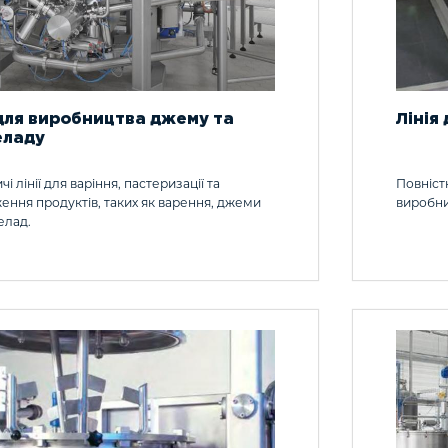
 для виробництва джему та
Лінія
еладу
і лінії для варіння, пастеризації та
Повніст
ення продуктів, таких як варення, джеми
виробни
елад.