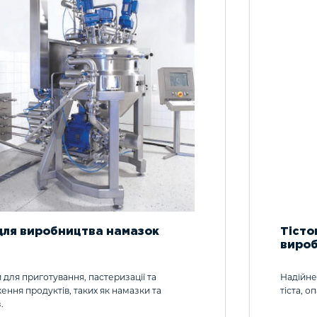
й
Заморожені
Пластівці
пучі напої
продукти
Овочеві консе
куски (снеки)
Кабельно-
провідникова
М'ясні консерв
гурти
продукція
Рибні консерв
Косметичні товари
 для виробництва намазок
Тісто
вироб
для приготування, пастеризації та
Надійне
ння продуктів, таких як намазки та
тіста, о
.