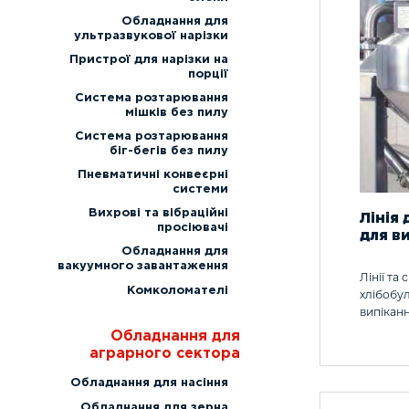
Обладнання для
ультразвукової нарізки
Пристрої для нарізки на
порції
Система розтарювання
мішків без пилу
Система розтарювання
біг-бегів без пилу
Пневматичні конвеєрні
системи
Вихрові та вібраційні
Лінія
просіювачі
для в
Обладнання для
вакуумного завантаження
Лінії та
Комколомателі
хлібобул
випіканн
Обладнання для
аграрного сектора
Обладнання для насіння
Обладнання для зерна