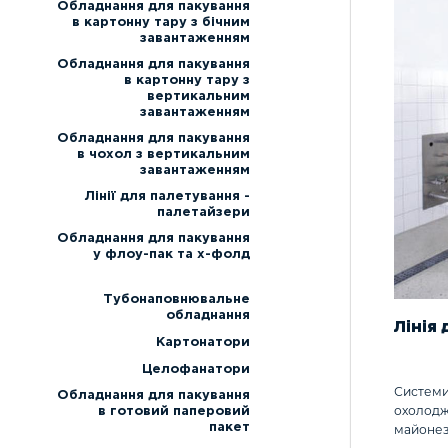
Ча
Обладнання для пакування
ЕТИКЕТУВАЛЬНЕ
в картонну тару з бічним
ОБЛАДНАННЯ
Си
завантаженням
Обладнання для пакування
ОБЛАДНАННЯ ПІСЛЯ РЕМОНТУ
За
в картонну тару з
вертикальним
Йо
завантаженням
Обладнання для пакування
в чохол з вертикальним
завантаженням
Лінії для палетування -
палетайзери
Обладнання для пакування
у флоу-пак та х-фолд
Тубонаповнювальне
обладнання
Лінія
Картонатори
Целофанатори
Системи 
Обладнання для пакування
охолодже
в готовий паперовий
пакет
майонез