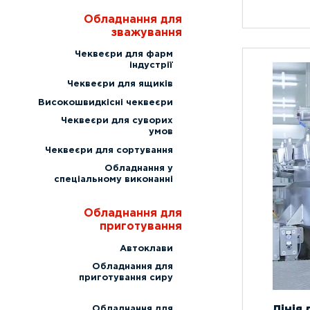
Обладнання для
зважування
Чеквеєри для фарм
індустрії
Чеквеєри для ящиків
Високошвидкісні чеквеєри
Чеквеєри для суворих
умов
Чеквеєри для сортування
Обладнання у
спеціальному виконанні
Обладнання для
приготування
Автоклави
Обладнання для
приготування сиру
Лінія
Обладнання для