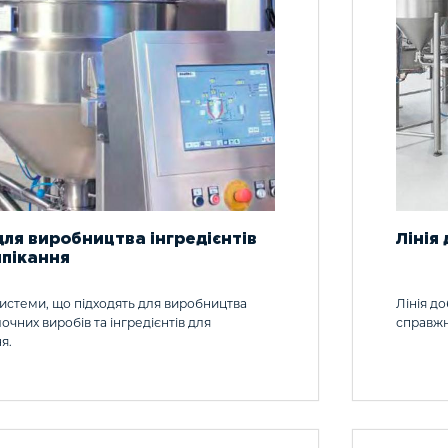
 для виробництва інгредієнтів
Лінія
ипікання
 системи, що підходять для виробництва
Лінія д
очних виробів та інгредієнтів для
справжн
я.