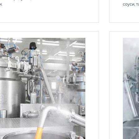
и.
соуси, т