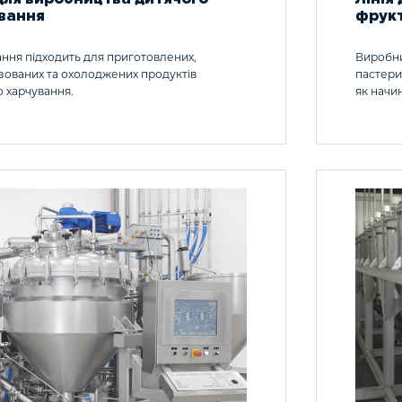
вання
фрукт
ння підходить для приготовлених,
Виробни
зованих та охолоджених продуктів
пастери
о харчування.
як начи