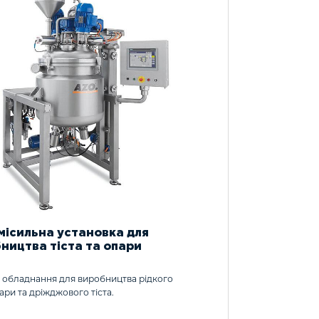
рви
и
и
місильна установка для
ництва тіста та опари
 обладнання для виробництва рідкого
пари та дріжджового тіста.