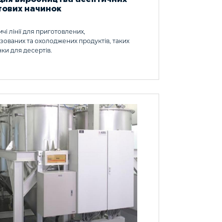
ових начинок
чі лінії для приготовлених,
зованих та охолоджених продуктів, таких
нки для десертів.