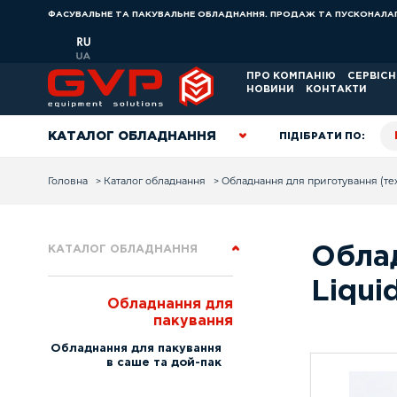
Skip to main content
ФАСУВАЛЬНЕ ТА ПАКУВАЛЬНЕ ОБЛАДНАННЯ. ПРОДАЖ ТА ПУСКОНАЛ
ПРО КОМПАНІЮ
СЕРВІС
НОВИНИ
КОНТАКТИ
КАТАЛОГ ОБЛАДНАННЯ
ПІДІБРАТИ ПО:
Дл
You are here
Головна
>
Каталог обладнання
>
Обладнання для приготування (тех
Хі
до
ОБЛАДНАННЯ ДЛЯ
ПАКУВАННЯ
Ка
КАТАЛОГ ОБЛАДНАННЯ
Облад
ОБЛАДНАННЯ ДЛЯ
Кр
ЗВАЖУВАННЯ
Liqui
Бо
ОБЛАДНАННЯ ДЛЯ
Обладнання для
ПРИГОТУВАННЯ
Ол
пакування
ОБЛАДНАННЯ ДЛЯ
Го
Обладнання для пакування
АВТОМАТИЗАЦІЇ
в саше та дой-пак
Си
ОБЛАДНАННЯ ДЛЯ
АГРАРНОГО СЕКТОРА