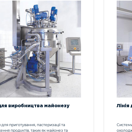
 для виробництва майонезу
Лінія
для приготування, пастеризації та
Системи
ння продуктів, таких як майонез та
охолодже