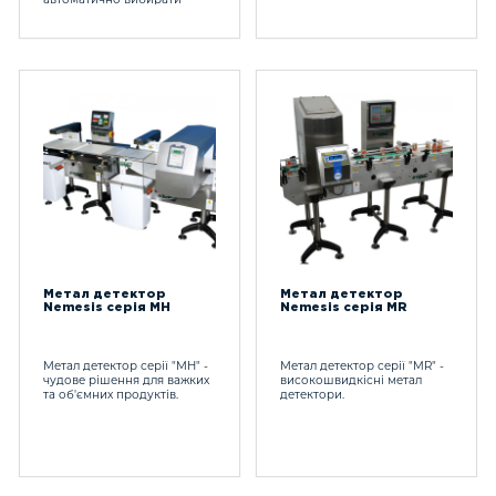
правильну робочу частоту.
Метал детектор
Метал детектор
Nemesis серія МH
Nemesis серія МR
Метал детектор серії "МH" -
Метал детектор серії "MR" -
чудове рішення для важких
високошвидкісні метал
та об'ємних продуктів.
детектори.