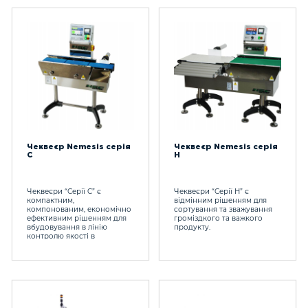
Чеквеєр Nemesis серія
Чеквеєр Nemesis серія
C
H
Чеквеєри “Серії C” є
Чеквеєри “Серії Н” є
компактним,
відмінним рішенням для
компонованим, економічно
сортування та зважування
ефективним рішенням для
громіздкого та важкого
вбудовування в лінію
продукту.
контролю якості в
обмеженому просторі.