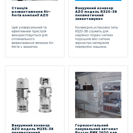
Станція
Вакуумний конвеєр
розвантаження біг-
AZO модель R320-38
бегів компанії AZO
пневматичний
завантажувач
Цей універсальний та
Конвеєрна установка типу
ефективний пристрій
R320-38 служить для
використовується для
надійної подачі сипких
оптимального
порошків або сипких
вивантаження великих біг-
зернистих матеріалів
бегів у закритих
переробні машини.
автоматизованих системах
подачі.
Вакуумний конвеєр
Горизонтальний
AZO модель М235-38
пакувальний автомат
пневматичний
Bossar BMK 2600 для