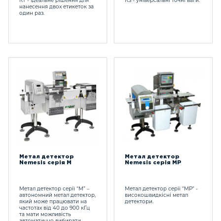
КТ - ідеальне рішення для
КS - універсальні точні ваги.
нанесення двох етикеток за
один раз.
Метал детектор
Метал детектор
Nemesis серія М
Nemesis серія MP
Метал детектор серії “М” –
Метал детектор серії "МP" -
автономний метал детектор,
високошвидкісні метал
який може працювати на
детектори.
частотах від 40 до 900 кГц
та мати можливість
автоматично вибирати