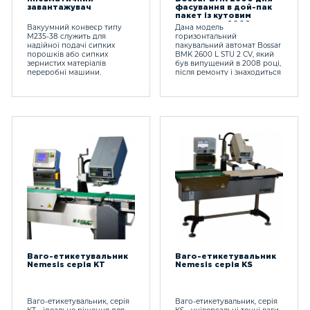
завантажувач
фасування в дой-пак
пакет із кутовим
ковпачком 2008 року
Вакуумний конвеєр типу
Дана модель
випуску
М235-38 служить для
горизонтальний
надійної подачі сипких
пакувальний автомат Bossar
порошків або сипких
BMK 2600 L STU 2 CV, який
зернистих матеріалів
був випущений в 2008 році,
переробні машини.
після ремонту і знаходиться
в хорошому стані.
Ваго-етикетувальник
Ваго-етикетувальник
Nemesis серія KT
Nemesis серія KS
Ваго-етикетувальник, серія
Ваго-етикетувальник, серія