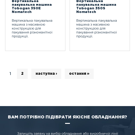
Вертикальна
Вертикальна
пакувальна машина
пакувальна машина
Tobogan 350E
Tobogan 350S
Nomatech
Nomatech
Вертикальна пакувальна
Вертикальна пакувальна
машина з масивною
машина з масивною
конструкцією для
конструкцією для
пакування різноманітної
пакування різноманітної
продукції.
продукції.
1
2
наступна ›
остання »
ВАМ ПОТРІБНО ПІДІБРАТИ ЯКІСНЕ ОБЛАДНАННЯ?
Залишіть заявку на вибір обладнання або виробничої лінії