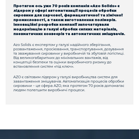
Протягом ось уже 70 років компанія «Azo Solids» є
лідером у сфері автоматизації процесів обробки
сировини для харчової, фармацевтичної та хімічної
промисловості, а також виготовлення полімерів.
Інноваційні розробки компанії започаткували
модернізацію в галузі обробки сипких матеріалів,
пневматичних конвеєрів та автоматичних змішувачів.
Azo Solids є експертом у галузі надійного зберігання,
розвантаження, просіювання, транспортування, дозування
та зважування сировини у виробничій та збутовій логістиці.
Від великогабаритних до мінімальних вантажів, від
концепції безпеки та оцінки виробничого ризику до
встановлення систем «під ключ».
AZO є світовим лідером у галузі виробництва систем для
завантаження змішувачів. Автоматизація процесів обробки
сировини – це сфера AZO, яка протягом 70 років допомагає
людям полегшити виробничі процеси.