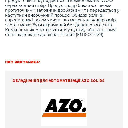
продукт спікання, подаються в комколоматель AZO
через вхідний отвір. Продукт подрібнюється двома
протиточними валовими дробарками та передається у
наступний виробничий процес. Обидва ролики
спроектовані таким чином, що максимальний розмір
часток може бути отриманий без додаткового сита.
Комколомник можна чистити у сухому або вологому
стані відповідно до рівня гігієни 1 (EN ISO 14159).
ПРО ВИРОБНИКА:
ОБЛАДНАННЯ ДЛЯ АВТОМАТИЗАЦІЇ AZO SOLIDS