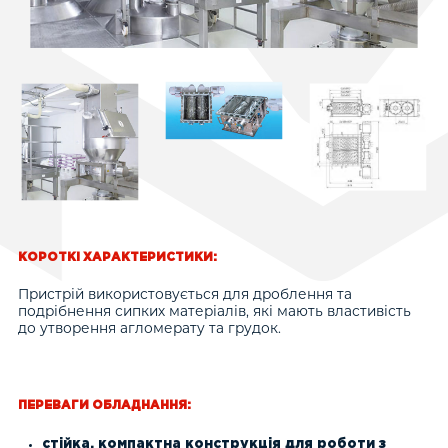
Математичне питання (капча)
*
11 + 9 =
Розв'яжіть цю просту задачку і введіть відповідь.
Наприклад, для 1+3 введіть 4.
КОРОТКІ ХАРАКТЕРИСТИКИ:
Пристрій використовується для дроблення та
подрібнення сипких матеріалів, які мають властивість
до утворення агломерату та грудок.
ПЕРЕВАГИ ОБЛАДНАННЯ:
стійка, компактна конструкція для роботи з