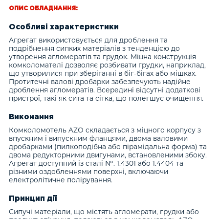
ОПИС ОБЛАДНАННЯ:
Особливі характеристики
Агрегат використовується для дроблення та
подрібнення сипких матеріалів з тенденцією до
утворення агломератів та грудок. Міцна конструкція
комколомателі дозволяє розбивати грудки, наприклад,
що утворилися при зберіганні в біг-бігах або мішках.
Протитечні валові дробарки забезпечують надійне
дроблення агломератів. Всередині відсутні додаткові
пристрої, такі як сита та сітка, що полегшує очищення.
Виконання
Комколомотель AZO складається з міцного корпусу з
впускним і випускним фланцями, двома валовими
дробарками (пилкоподібна або пірамідальна форма) та
двома редукторними двигунами, встановленими збоку.
Агрегат доступний із сталі №. 1.4301 або 1.4404 та
різними оздобленнями поверхні, включаючи
електролітичне полірування.
Принцип дії
Сипучі матеріали, що містять агломерати, грудки або