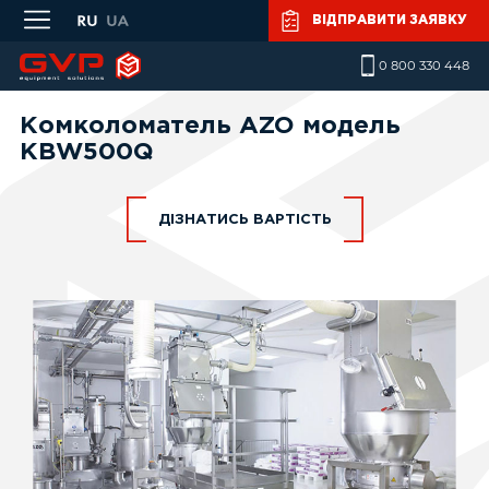
Skip to main content
ВІДПРАВИТИ ЗАЯВКУ
0 800 330 448
Комколоматель AZO модель
KBW500Q
ДІЗНАТИСЬ ВАРТІСТЬ
Ваше ім'я
*
Телефон
*
Повідомлення