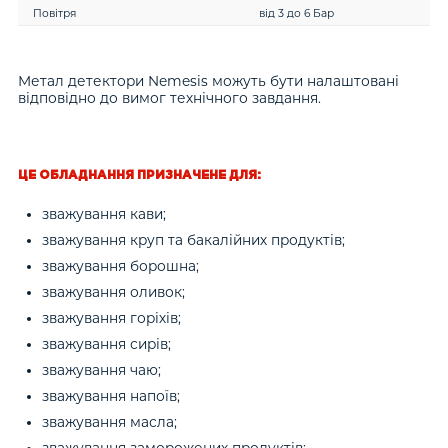
Повітря
від 3 до 6 Бар
Метал детектори Nemesis можуть бути налаштовані
відповідно до вимог технічного завдання.
ЦЕ ОБЛАДНАННЯ ПРИЗНАЧЕНЕ ДЛЯ:
зважування кави;
зважування круп та бакалійних продуктів;
зважування борошна;
зважування оливок;
зважування горіхів;
зважування сирів;
зважування чаю;
зважування напоїв;
зважування масла;
зважування заморожених продуктів;