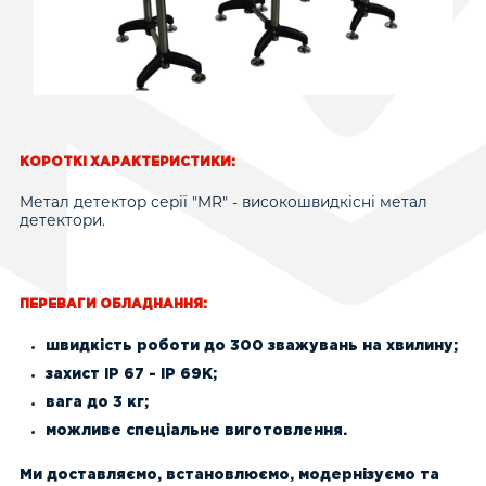
Математичне питання (капча)
*
2 + 3 =
КОРОТКІ ХАРАКТЕРИСТИКИ:
Розв'яжіть цю просту задачку і введіть відповідь.
Метал детектор серії "MR" - високошвидкісні метал
Наприклад, для 1+3 введіть 4.
детектори.
ПЕРЕВАГИ ОБЛАДНАННЯ:
швидкість роботи до 300 зважувань на хвилину;
захист IP 67 - IP 69K;
вага до 3 кг;
можливе спеціальне виготовлення.
Ми доставляємо, встановлюємо, модернізуємо та