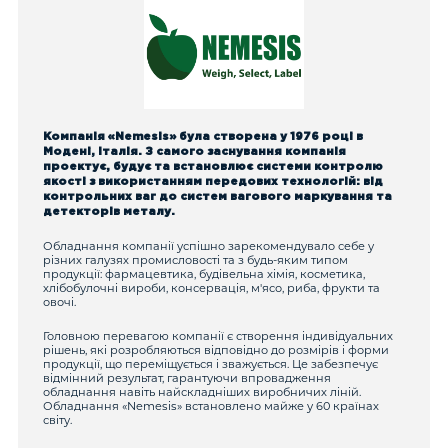
Компанія «Nemesis» була створена у 1976 році в
Модені, Італія. З самого заснування компанія
проектує, будує та встановлює системи контролю
якості з використанням передових технологій: від
контрольних ваг до систем вагового маркування та
детекторів металу.
Обладнання компанії успішно зарекомендувало себе у
різних галузях промисловості та з будь-яким типом
продукції: фармацевтика, будівельна хімія, косметика,
хлібобулочні вироби, консервація, м'ясо, риба, фрукти та
овочі.
Головною перевагою компанії є створення індивідуальних
рішень, які розробляються відповідно до розмірів і форми
продукції, що переміщується і зважується. Це забезпечує
відмінний результат, гарантуючи впровадження
обладнання навіть найскладніших виробничих ліній.
Обладнання «Nemesis» встановлено майже у 60 країнах
світу.