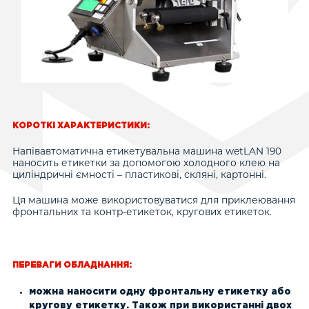
Математичне питання (капча)
*
7 + 5 =
Розв'яжіть цю просту задачку і введіть відповідь.
КОРОТКІ ХАРАКТЕРИСТИКИ:
Наприклад, для 1+3 введіть 4.
Напівавтоматична етикетувальна машина wetLAN 190
наносить етикетки за допомогою холодного клею на
циліндричні ємності – пластикові, скляні, картонні.
Ця машина може використовуватися для приклеювання
фронтальних та контр-етикеток, кругових етикеток.
ПЕРЕВАГИ ОБЛАДНАННЯ:
можна наносити одну фронтальну етикетку або
кругову етикетку. Також при використанні двох