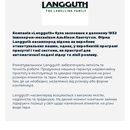
Компанія «Langguth» була заснована в далекому 1932
інженером-механіком Альбіном Ланггутом. Фірма
Langguth насамперед відома як виробник
етикетувальних машин, однак, у виробничій програмі
присутні і такі системи, як пристрої для
автоматичної подачі відер та лінії розливу.
Етикетувальники Langguth забезпечують легкість та
точність роботи. Продумана машина гарантує надзвичайну
простоту в експлуатації та швидке перемикання на різні
розміри етикеток та тари. Кожен ярлик розміщений саме
там, де це необхідно, незалежно від розміру або форми
контейнера.
Langguth насамперед асоціюється з високою якістю,
надійністю та традицією. На даний момент компанія займає
лідируючі позиції у світі щодо нанесення етикеток на різні
види тари.