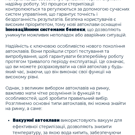
надійну роботу. Усі процеси стерилізації
контролюються та регулюються за допомогою сучасних
систем управління, що гарантує точність і
бездоганність результатів. Безпека користувачів є
високим пріоритетом, тому нові автоклави оснащені
, що дозволяють
інноваційними системами безпеки
уникнути можливих неполадок або аварійних ситуацій.
Надійність є ключовою особливістю нового покоління
автоклавів. Вони пройшли строгі тестування та
випробування, щоб гарантувати безперебійну роботу
протягом тривалого періоду експлуатації. Це означає,
що ви можете розраховувати на свій автоклав у будь-
який час, знаючи, що він виконає свої функції на
високому рівні.
Однак, з великим вибором автоклавів на ринку,
важливо мати чітке розуміння їх функцій та
особливостей, щоб зробити правильний вибір.
Розглянемо основні типи автоклавів, які можна знайти
на ринку, а саме:
використовують вакуум для
Вакуумні автоклави
ефективної стерилізації, дозволяють знизити
температуру, за якою вода кипить, забезпечуючи