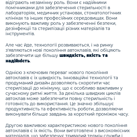
відіграють незамінну роль. Вони є надійними
помічниками для забезпечення стерильності в
лабораторіях, медичних установах, стоматологічних
клініках та інших професійних середовищах. Вони
виконують важливу роль у забезпеченні безпеки,
дезінфекції та стерилізації різних матеріалів та
інструментів.
Але час йде, технології розвиваються, і на ринку
з'являються нові покоління автоклавів, які обіцяють
забезпечити ще більшу
швидкість, якість та
.
надійність
Однією з ключових переваг нового покоління
автоклавів є їх швидкість. Інноваційні технології та
продуманий дизайн дозволяють скоротити час
стерилізації до мінімуму, що є особливо важливим у
сучасному ритмі життя. За декілька швидких циклів
автоклав може забезпечити повну стерильність і
готовність до використання. Це значно збільшує
продуктивність та ефективність роботи, дозволяючи
виконувати більше завдань за короткий проміжок часу.
Другою важливою характеристикою нового покоління
автоклавів є їх якість. Вони виготовлені з високоякісних
матеріалів, що забезпечує тривалий термін служби і