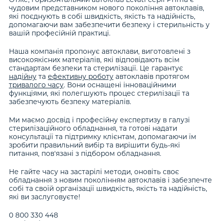
чудовим представником нового покоління автоклавів,
які поєднують в собі швидкість, якість та надійність,
допомагаючи вам забезпечити безпеку і стерильність у
вашій професійній практиці.
Наша компанія пропонує автоклави, виготовлені з
високоякісних матеріалів, які відповідають всім
стандартам безпеки та стерилізації. Це гарантує
надійну
та
ефективну роботу
автоклавів протягом
тривалого часу
. Вони оснащені інноваційними
функціями, які полегшують процес стерилізації та
забезпечують безпеку матеріалів.
Ми маємо досвід і професійну експертизу в галузі
стерилізаційного обладнання, та готові надати
консультації та підтримку клієнтам, допомагаючи їм
зробити правильний вибір та вирішити будь-які
питання, пов'язані з підбором обладнання.
Не гайте часу на застарілі методи, оновіть своє
обладнання з новим поколінням автоклавів і забезпечте
собі та своїй організації швидкість, якість та надійність,
які ви заслуговуєте!
0 800 330 448