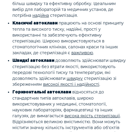
більш швидку та ефективну обробку. Ідеальним
вибір для лабораторій та медичних установ, де
потрібна
надійна
стерилізація.
працюють на основі принципу
Класичні автоклави
тепла та високого тиску, надійні, прості у
використанні та забезпечують ефективну
стерилізацію. Широко використовуються в
стоматологічних клініках, салонах краси та інших
закладах, де стерилізація є
важливою
.
дозволяють здійснювати швидку
Швидкі автоклави
стерилізацію без втрати якості, використовують
передові технології тиску та температури, які
дозволяють здійснювати
швидку
стерилізацію зі
збереженням
високої якості і надійності
.
відносяться до
Горизонтальні автоклави
стандартних типів автоклавів, широко
використовуваних у медицині, стоматології,
наукових лабораторіях, фармацевтиці та інших
галузях, де вимагається
висока якість стерилізації
.
Відрізняються великою вмістимістю. Вони можуть
містити значну кількість інструментів або об'єктів