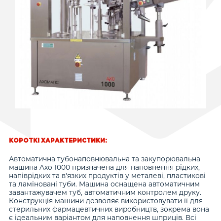
Математичне питання (капча)
*
5 + 4 =
Розв'яжіть цю просту задачку і введіть відповідь.
Наприклад, для 1+3 введіть 4.
КОРОТКІ ХАРАКТЕРИСТИКИ:
Автоматична тубонаповнювальна та закупорювальна
машина Axo 1000 призначена для наповнення рідких,
напіврідких та в'язких продуктів у металеві, пластикові
та ламіновані туби. Машина оснащена автоматичним
завантажувачем туб, автоматичним контролем друку.
Конструкція машини дозволяє використовувати її для
стерильних фармацевтичних виробництв, зокрема вона
є ідеальним варіантом для наповнення шприців. Всі