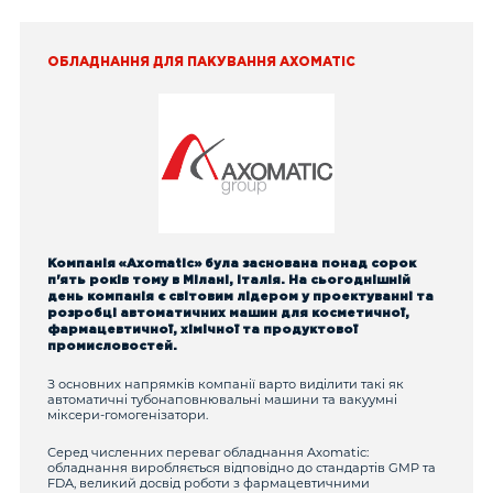
ОБЛАДНАННЯ ДЛЯ ПАКУВАННЯ AXOMATIC
Компанія «Axomatic» була заснована понад сорок
п'ять років тому в Мілані, Італія. На сьогоднішній
день компанія є світовим лідером у проектуванні та
розробці автоматичних машин для косметичної,
фармацевтичної, хімічної та продуктової
промисловостей.
З основних напрямків компанії варто виділити такі як
автоматичні тубонаповнювальні машини та вакуумні
міксери-гомогенізатори.
Серед численних переваг обладнання Axomatic:
обладнання виробляється відповідно до стандартів GMP та
FDA, великий досвід роботи з фармацевтичними