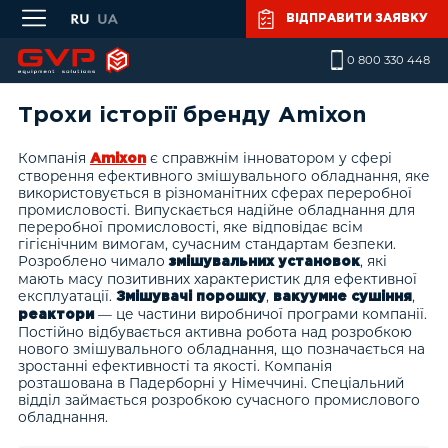
Skip to main content
ВІДПРАВИТИ ЗАЯВКУ
0 800 330 448
Трохи історії бренду Аmixon
Компанія
є справжнім інноватором у сфері
Аmixon
створення ефективного змішувального обладнання, яке
використовується в різноманітних сферах переробної
промисловості. Випускається надійне обладнання для
переробної промисловості, яке відповідає всім
гігієнічним вимогам, сучасним стандартам безпеки.
Розроблено чимало
, які
змішувальних установок
мають масу позитивних характеристик для ефективної
експлуатації.
,
,
Змішувачі порошку
вакуумне сушіння
— це частини виробничої програми компанії.
реактори
Постійно відбувається активна робота над розробкою
нового змішувального обладнання, що позначається на
зростанні ефективності та якості. Компанія
розташована в Падерборні у Німеччині. Спеціальний
відділ займається розробкою сучасного промислового
обладнання.