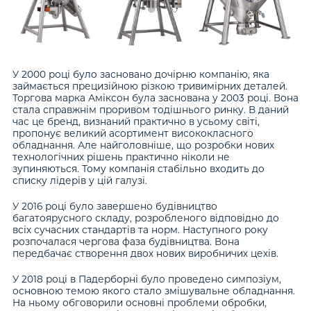
У 2000 році було засновано дочірню компанію, яка
займається прецизійною різкою тривимірних деталей.
Торгова марка Аміксон була заснована у 2003 році. Вона
стала справжнім проривом тодішнього ринку. В даний
час це бренд, визнаний практично в усьому світі,
пропонує великий асортимент висококласного
обладнання. Але найголовніше, що розробки нових
технологічних рішень практично ніколи не
зупиняються. Тому компанія стабільно входить до
списку лідерів у цій галузі.
У 2016 році було завершено будівництво
багатоярусного складу, розробленого відповідно до
всіх сучасних стандартів та норм. Наступного року
розпочалася чергова фаза будівництва. Вона
передбачає створення двох нових виробничих цехів.
У 2018 році в Падерборні було проведено симпозіум,
основною темою якого стало змішувальне обладнання.
На ньому обговорили основні проблеми обробки,